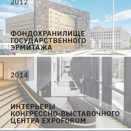
2012
ФОНДОХРАНИЛИЩЕ
ГОСУДАРСТВЕННОГО
ЭРМИТАЖА
2014
ИНТЕРЬЕРЫ
КОНГРЕССНО-ВЫСТАВОЧНОГО
ЦЕНТРА EXPOFORUM